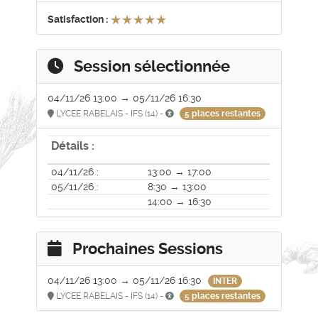
★★★★★
★★★★★
Satisfaction :
Session sélectionnée
04/11/26 13:00 → 05/11/26 16:30
LYCEE RABELAIS - IFS (14) -
5 places restantes
Détails :
04/11/26 :
13:00 → 17:00
05/11/26 :
8:30 → 13:00
14:00 → 16:30
Prochaines Sessions
04/11/26 13:00 → 05/11/26 16:30
INTER
LYCEE RABELAIS - IFS (14) -
5 places restantes