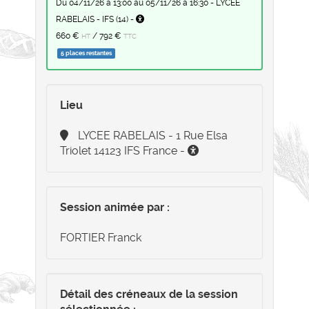
du 04/11/26 à 13:00 au 05/11/26 à 16:30 - LYCEE
RABELAIS - IFS (14) -
660 €
/
792 €
HT
TTC
5 places restantes
Lieu
LYCEE RABELAIS - 1 Rue Elsa
Triolet 14123 IFS France -
Session animée par :
FORTIER Franck
Détail des créneaux de la session