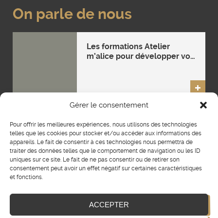
On parle de nous
Les formations Atelier
m’alice pour développer vos
compétences
entrepreneuriales
DANS
Gérer le consentement
LA
PRESSE
Mentions légales
Plan du site
CGV
Pour offrir les meilleures expériences, nous utilisons des technologies
telles que les cookies pour stocker et/ou accéder aux informations des
RGPD
Règlement intérieur
appareils. Le fait de consentir à ces technologies nous permettra de
traiter des données telles que le comportement de navigation ou les ID
Livret d’accueil
uniques sur ce site. Le fait de ne pas consentir ou de retirer son
consentement peut avoir un effet négatif sur certaines caractéristiques
Certification Qualiopi
et fonctions.
Politique d’accessibilité
ACCEPTER
Politique RSE