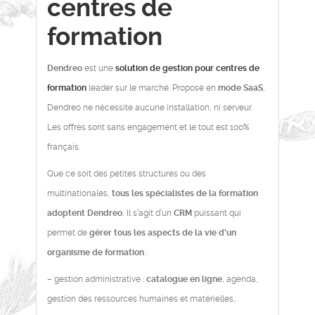
centres de
formation
Dendreo
est une
solution de gestion pour centres de
formation
leader sur le marché. Proposé en
mode SaaS
,
Dendreo ne nécessite aucune installation, ni serveur.
Les offres sont sans engagement et le tout est 100%
français.
Que ce soit des petites structures ou des
multinationales,
tous les spécialistes de la formation
adoptent Dendreo.
Il s’agit d’un
CRM
puissant qui
permet de
gérer tous les aspects de la vie d’un
organisme de formation
:
– gestion administrative :
catalogue en ligne
, agenda,
gestion des ressources humaines et matérielles,