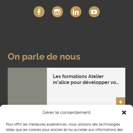
On parle de nous
Les formations Atelier
m’alice pour développer vos
compétences
entrepreneuriales
DANS
Gérer le consentement
LA
PRESSE
Mentions légales
Plan du site
CGV
Pour offrir les meilleures expériences, nous utilisons des technologies
telles que les cookies pour stocker et/ou accéder aux informations des