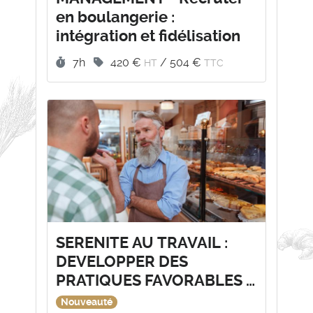
en boulangerie :
intégration et fidélisation
Durée :
Prix :
7h
420 €
/
504 €
HT
TTC
SERENITE AU TRAVAIL :
DEVELOPPER DES
PRATIQUES FAVORABLES A
LA QUALITE ET A
Nouveauté