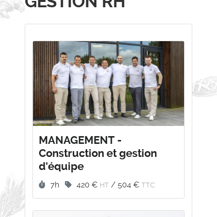
GESTION RH
MANAGEMENT -
Construction et gestion
d'équipe
Durée :
Prix :
7h
420 €
/
504 €
HT
TTC