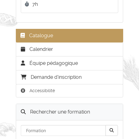
L'EFFICACITE
Durée :
7h
Catalogue
Calendrier
Équipe pédagogique
Demande d'inscription
Accessibilité
Rechercher une formation