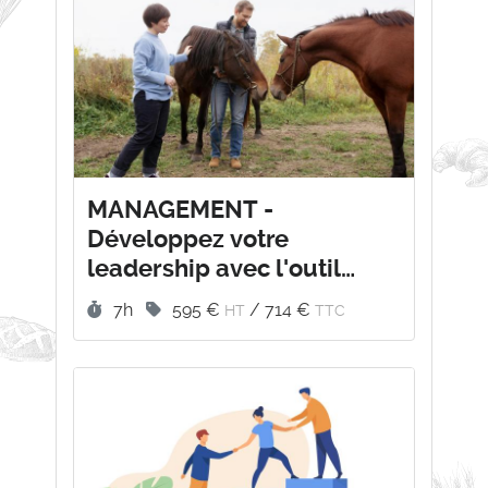
MANAGEMENT -
Développez votre
leadership avec l'outil
DISC® et l'Equicoaching
Durée :
Prix :
7h
595 €
/
714 €
HT
TTC