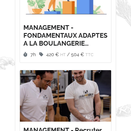
MANAGEMENT -
FONDAMENTAUX ADAPTES
A LA BOULANGERIE
ARTISANALE
Durée :
Prix :
7h
420 €
/
504 €
HT
TTC
MANAGEMENT - Recruter