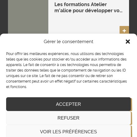
Les formations Atelier
m’alice pour développer vos
compétences
entrepreneuriales
DANS
Gérer le consentement
LA
PRESSE
Mentions légales
Plan du site
CGV
Pour offrir les meilleures expériences, nous utilisons des technologies
telles que les cookies pour stocker et/ou accéder aux informations des
RGPD
Règlement intérieur
appareils. Le fait de consentir à ces technologies nous permettra de
traiter des données telles que le comportement de navigation ou les ID
Livret d’accueil
uniques sur ce site. Le fait de ne pas consentir ou de retirer son
consentement peut avoir un effet négatif sur certaines caractéristiques
Certification Qualiopi
et fonctions.
Politique d’accessibilité
ACCEPTER
Politique RSE
JE CHOISIS
REFUSER
© 2022 | Atelier m’alice – Le Fromenteau 44190 Boussay – Tél.
02
MA
FORMATION
51 718 718
VOIR LES PRÉFÉRENCES