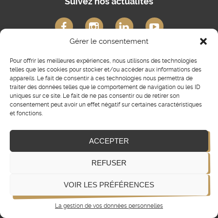
Suivez nos actualités
Gérer le consentement
Pour offrir les meilleures expériences, nous utilisons des technologies
telles que les cookies pour stocker et/ou accéder aux informations des
appareils. Le fait de consentir à ces technologies nous permettra de
traiter des données telles que le comportement de navigation ou les ID
On parle de nous
uniques sur ce site. Le fait de ne pas consentir ou de retirer son
consentement peut avoir un effet négatif sur certaines caractéristiques
et fonctions.
Les formations Atelier
ACCEPTER
m’alice pour développer vos
compétences
entrepreneuriales
JE CHOISIS
REFUSER
MA
FORMATION
VOIR LES PRÉFÉRENCES
DANS
LA
La gestion de vos données personnelles
PRESSE
Mentions légales
Plan du site
CGV